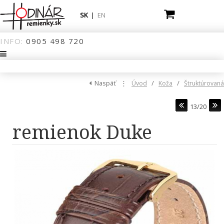
SK
|
EN
INFO:
0905
498
720
Naspäť
⋮
/
/
Úvod
Koža
Štruktúrovaná
13/20
remienok Duke