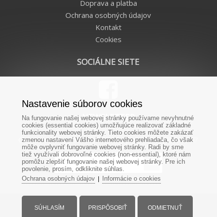
Doprava a platba
Ochrana osobných údajov
Kontakt
Cookies
SOCIÁLNE SIETE
Nastavenie súborov cookies
NEWSLETTER
Na fungovanie našej webovej stránky používame nevyhnutné
cookies (essential cookies) umožňujúce realizovať základné
funkcionality webovej stránky. Tieto cookies môžete zakázať
Chcete od nás dostávať novinky priamo na Váš e-mail?
zmenou nastavení Vášho internetového prehliadača, čo však
môže ovplyvniť fungovanie webovej stránky. Radi by sme
tiež využívali dobrovoľné cookies (non-essential), ktoré nám
pomôžu zlepšiť fungovanie našej webovej stránky. Pre ich
povolenie, prosím, odkliknite súhlas.
Ochrana osobných údajov
Informácie o cookies
|
SÚHLASÍM
PRISPÔSOBIŤ
ODMIETNUŤ