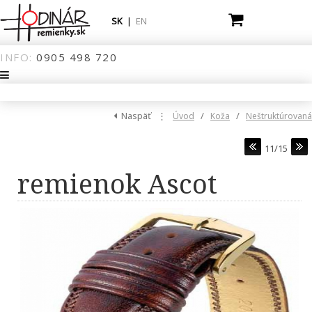
SK
|
EN
INFO:
0905
498
720
Naspäť
⋮
/
/
Úvod
Koža
Neštruktúrovaná
11/15
remienok Ascot