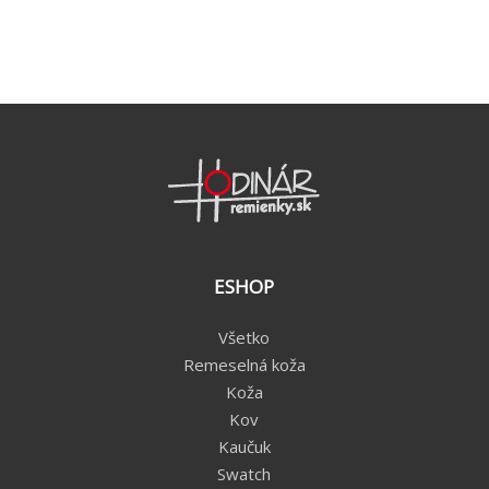
ESHOP
Všetko
Remeselná koža
Koža
Kov
Kaučuk
Swatch