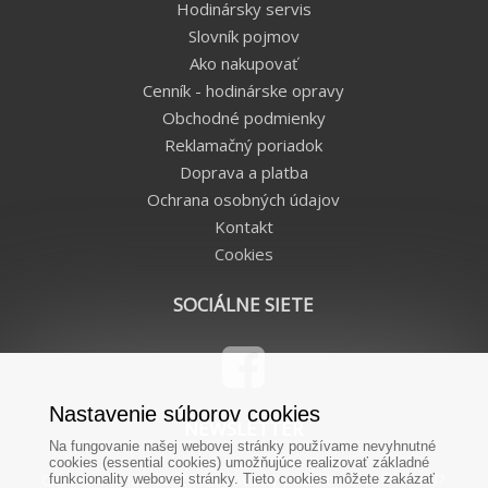
Hodinársky servis
Slovník pojmov
Ako nakupovať
Cenník - hodinárske opravy
Obchodné podmienky
Reklamačný poriadok
Doprava a platba
Ochrana osobných údajov
Kontakt
Cookies
SOCIÁLNE SIETE
Nastavenie súborov cookies
NEWSLETTER
Na fungovanie našej webovej stránky používame nevyhnutné
cookies (essential cookies) umožňujúce realizovať základné
Chcete od nás dostávať novinky priamo na Váš e-mail?
funkcionality webovej stránky. Tieto cookies môžete zakázať