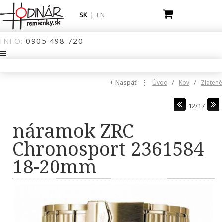
SK
|
EN
INFO:
0905
498
720
Naspäť
⋮
/
/
Úvod
Kov
Zlatené
12/17
náramok ZRC
Chronosport 2361584
18-20mm