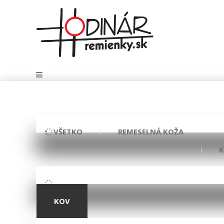
VŠETKO
REMESELNÁ KOŽA
KOV