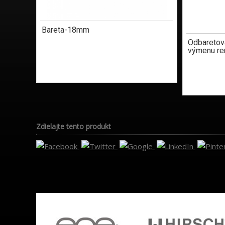
Bareta-18mm
Odbaretov
výmenu re
Zdielajte tento produkt