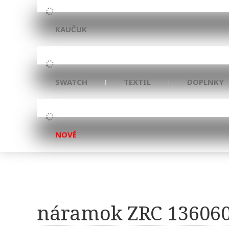
KAUČUK
SWATCH
TEXTIL
DOPLNKY
NOVÉ
náramok ZRC 13606