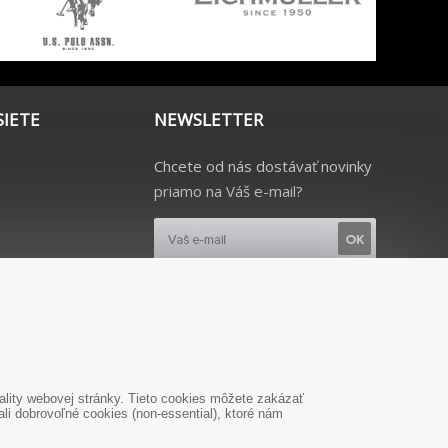
SIETE
NEWSLETTER
Chcete od nás dostávať novinky
priamo na Váš e-mail?
lity webovej stránky. Tieto cookies môžete zakázať
i dobrovoľné cookies (non-essential), ktoré nám