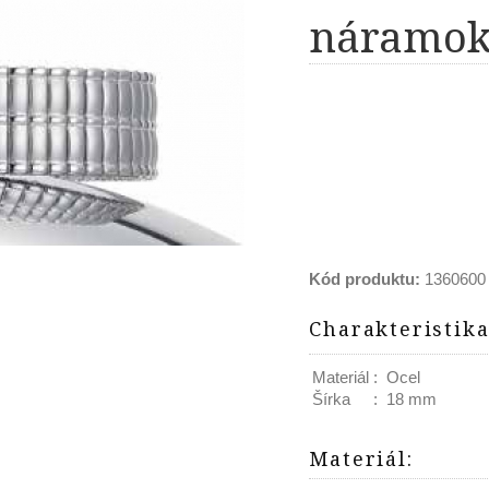
náramok
Kód produktu:
1360600
Charakteristik
Materiál
:
Ocel
Šírka
:
18 mm
Materiál
: