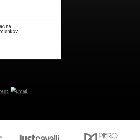
ač na
mienkov