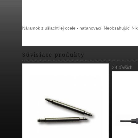
Náramok z ušlachtilej ocele - naťahovací. Neobsahujúci Nikel
Súvisiace produkty
24 ďalších