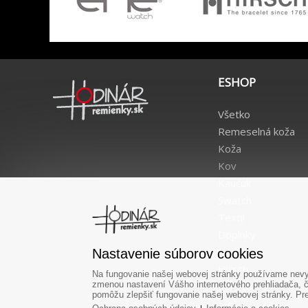
ESHOP
Všetko
Remeselná koža
Koža
Kov
Kaučuk
Swatch
Textil
Doplnky
Nové
Nastavenie súborov cookies
Hirsch
Na fungovanie našej webovej stránky používame nevyh
Marcco
zmenou nastavení Vášho internetového prehliadača, č
pomôžu zlepšiť fungovanie našej webovej stránky. Pre 
ZRC