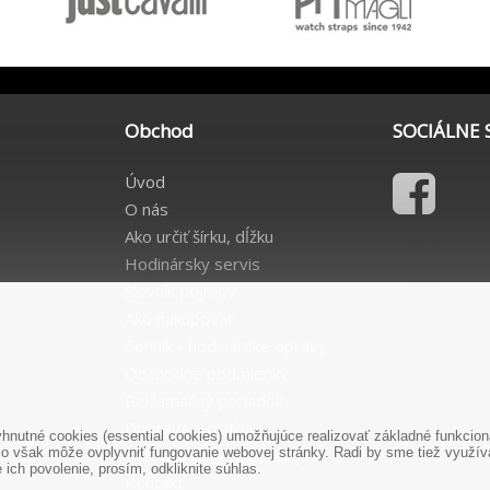
Obchod
SOCIÁLNE 
Úvod
O nás
Ako určiť šírku, dĺžku
Hodinársky servis
Slovník pojmov
Ako nakupovať
Cenník - hodinárske opravy
Obchodné podmienky
Reklamačný poriadok
Doprava a platba
nutné cookies (essential cookies) umožňujúce realizovať základné funkciona
Ochrana osobných údajov
o však môže ovplyvniť fungovanie webovej stránky. Radi by sme tiež využíval
ich povolenie, prosím, odkliknite súhlas.
Kontakt