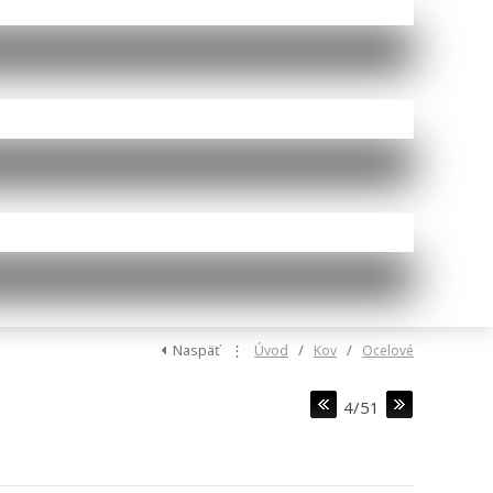
Naspäť
⋮
/
/
Úvod
Kov
Ocelové
4/51