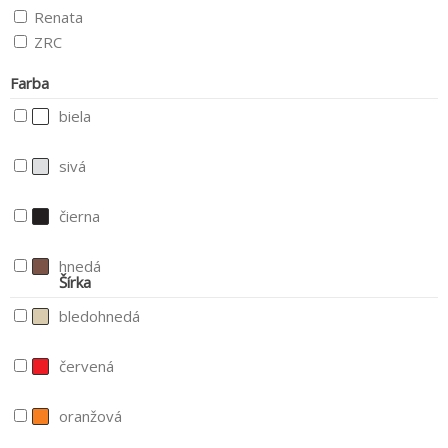
Renata
ZRC
Farba
biela
sivá
čierna
hnedá
Šírka
bledohnedá
červená
oranžová