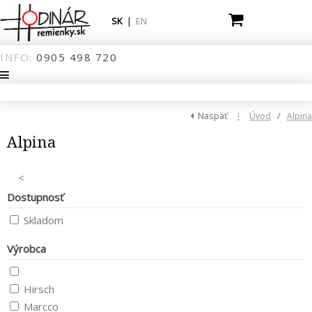
SK
|
EN
INFO:
0905
498
720
Naspäť
⋮
/
Úvod
Alpina
Alpina
<
Dostupnosť
Skladom
Výrobca
Hirsch
Marcco