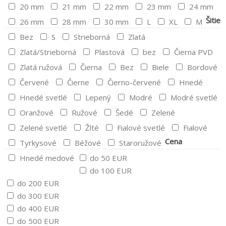
20 mm
21 mm
22 mm
23 mm
24 mm
Šitie
26 mm
28 mm
30 mm
L
XL
M
Bez
S
Strieborná
Zlatá
Zlatá/Strieborná
Plastová
bez
Čierna PVD
Zlatá ružová
Čierna
Bez
Biele
Bordové
Červené
Čierne
Čierno-červené
Hnedé
Hnedé svetlé
Lepený
Modré
Modré svetlé
Oranžové
Ružové
Šedé
Zelené
Zelené svetlé
Žlté
Fialové svetlé
Fialové
Cena
Tyrkysové
Béžové
Staroružové
Hnedé medové
do 50 EUR
do 100 EUR
do 200 EUR
do 300 EUR
do 400 EUR
do 500 EUR