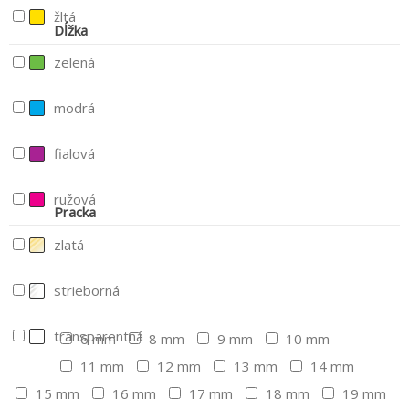
žltá
Dĺžka
zelená
modrá
fialová
ružová
Pracka
zlatá
strieborná
transparentná
6 mm
8 mm
9 mm
10 mm
11 mm
12 mm
13 mm
14 mm
15 mm
16 mm
17 mm
18 mm
19 mm