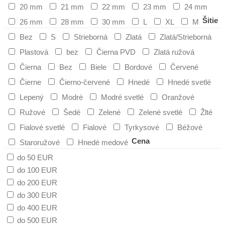
20 mm
21 mm
22 mm
23 mm
24 mm
Šitie
26 mm
28 mm
30 mm
L
XL
M
Bez
S
Strieborná
Zlatá
Zlatá/Strieborná
Plastová
bez
Čierna PVD
Zlatá ružová
Čierna
Bez
Biele
Bordové
Červené
Čierne
Čierno-červené
Hnedé
Hnedé svetlé
Lepený
Modré
Modré svetlé
Oranžové
Ružové
Šedé
Zelené
Zelené svetlé
Žlté
Fialové svetlé
Fialové
Tyrkysové
Béžové
Cena
Staroružové
Hnedé medové
do 50 EUR
do 100 EUR
do 200 EUR
do 300 EUR
do 400 EUR
do 500 EUR