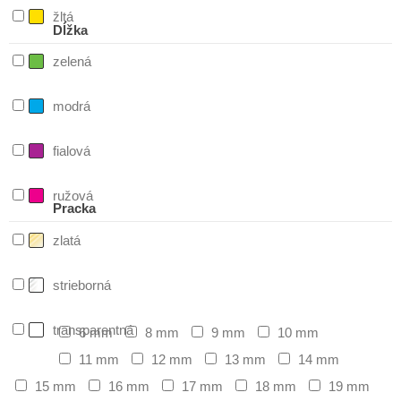
žltá
Dĺžka
zelená
modrá
fialová
ružová
Pracka
zlatá
strieborná
transparentná
6 mm
8 mm
9 mm
10 mm
11 mm
12 mm
13 mm
14 mm
15 mm
16 mm
17 mm
18 mm
19 mm