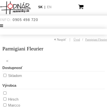
SK
|
EN
INFO:
0905
498
720
Naspäť
⋮
/
Úvod
Parmigiani Fleurier
Parmigiani Fleurier
<
Dostupnosť
Skladom
Výrobca
Hirsch
Marcco