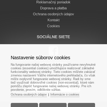
Reklamačný poriadok
Doprava a platba
Ochrana osobných údajov
Kontakt
Cookies
SOCIÁLNE SIETE
Nastavenie súborov cookies
NEWSLETTER
Na fungovanie našej webovej stránky používame nevyhnutné
cookies (essential cookies) umožňujúce realizovať základné
funkcionality webovej stránky. Tieto cookies môžete zakázať
Chcete od nás dostávať novinky priamo na Váš e-mail?
zmenou nastavení Vášho internetového prehliadača, čo však
môže ovplyvniť fungovanie webovej stránky. Radi by sme
tiež využívali dobrovoľné cookies (non-essential), ktoré nám
pomôžu zlepšiť fungovanie našej webovej stránky. Pre ich
povolenie, prosím, odkliknite súhlas.
Ochrana osobných údajov
Informácie o cookies
|