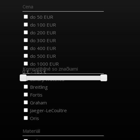
Cena
do 50 EUR
do 100 EUR
do 200 EUR
do 300 EUR
do 400 EUR
do 500 EUR
do 1000 EUR
Kompatibilné so značkami
0 € - 165 €
Luxury Watches
Breitling
Fortis
Graham
Jaeger-LeCoultre
Oris
Materiál