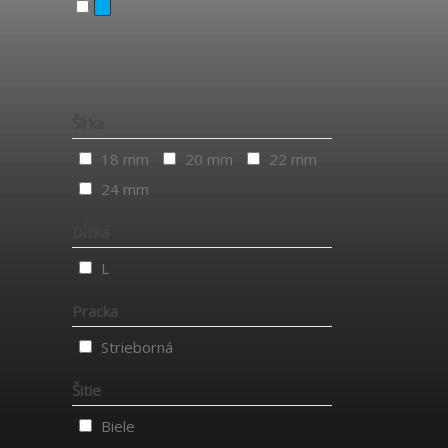
modrá
Šírka
18 mm
20 mm
22 mm
24 mm
Dĺžka
L
Pracka
Strieborná
Šitie
Biele