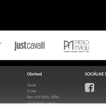
Obchod
SOCIÁLNE 
Úvod
O nás
Ako určiť šírku, dĺžku
Hodinársky servis