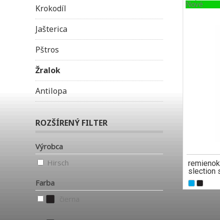
Nové
Krokodíl
Jašterica
Pštros
Žralok
Antilopa
ROZŠÍRENÝ FILTER
Výrobca
Hirsch
remienok
slection 
Farba
čierna