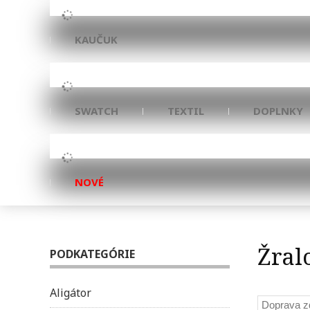
KAUČUK
SWATCH
TEXTIL
DOPLNKY
NOVÉ
Žral
PODKATEGÓRIE
Aligátor
Doprava 