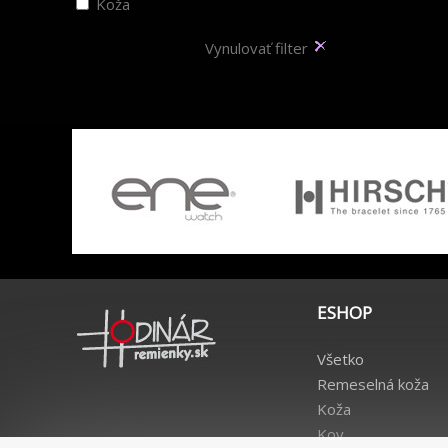
Koža
Vynulovať filter
ESHOP
Všetko
Remeselná koža
Koža
Kov