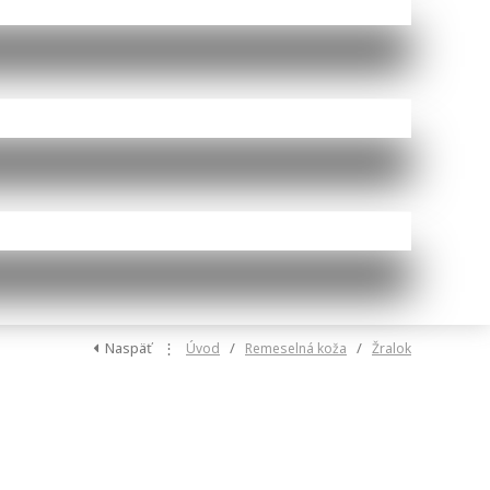
Naspäť
⋮
/
/
Úvod
Remeselná koža
Žralok