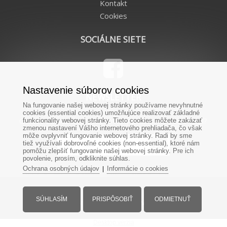
Kontakt
Cookies
SOCIÁLNE SIETE
Nastavenie súborov cookies
NEWSLETTER
Na fungovanie našej webovej stránky používame nevyhnutné
cookies (essential cookies) umožňujúce realizovať základné
Chcete od nás dostávať novinky priamo na Váš e-mail?
funkcionality webovej stránky. Tieto cookies môžete zakázať
zmenou nastavení Vášho internetového prehliadača, čo však
môže ovplyvniť fungovanie webovej stránky. Radi by sme
tiež využívali dobrovoľné cookies (non-essential), ktoré nám
pomôžu zlepšiť fungovanie našej webovej stránky. Pre ich
povolenie, prosím, odkliknite súhlas.
Ochrana osobných údajov
Informácie o cookies
|
SÚHLASÍM
PRISPÔSOBIŤ
ODMIETNUŤ
© Všetky práva vyhradené - www.remienky.sk
Desktop verzia