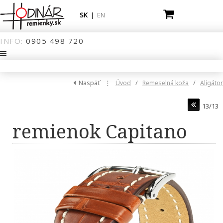
SK
|
EN
INFO:
0905
498
720
Naspäť
⋮
/
/
Úvod
Remeselná koža
Aligátor
13/13
remienok Capitano