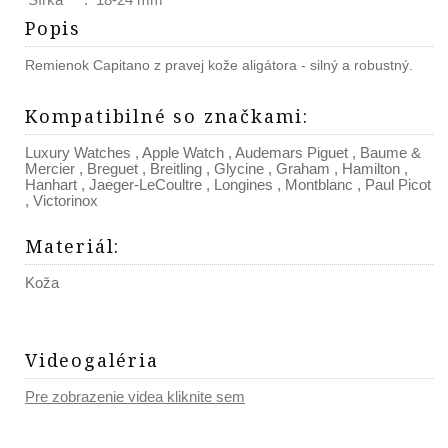
Popis
Remienok Capitano z pravej kože aligátora - silný a robustný.
Kompatibilné so značkami
:
Luxury Watches
,
Apple Watch
,
Audemars Piguet
,
Baume &
Mercier
,
Breguet
,
Breitling
,
Glycine
,
Graham
,
Hamilton
,
Hanhart
,
Jaeger-LeCoultre
,
Longines
,
Montblanc
,
Paul Picot
,
Victorinox
Materiál
:
Koža
Videogaléria
Pre zobrazenie videa kliknite sem