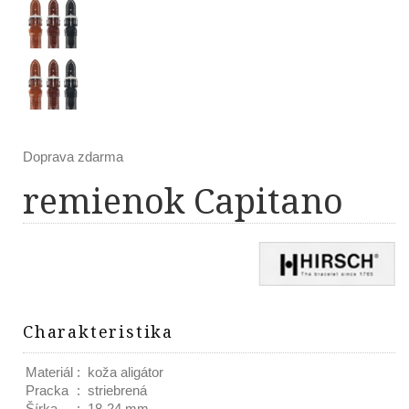
Doprava zdarma
remienok Capitano
Charakteristika
Materiál
:
koža aligátor
Pracka
:
striebrená
Šírka
:
18-24 mm