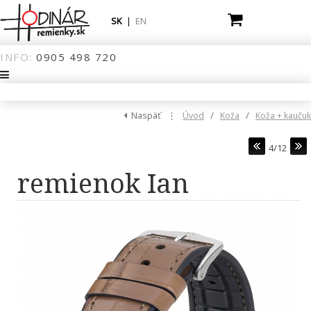
SK
|
EN
INFO:
0905
498
720
Naspäť
⋮
/
/
Úvod
Koža
Koža + kaučuk
4/12
remienok Ian