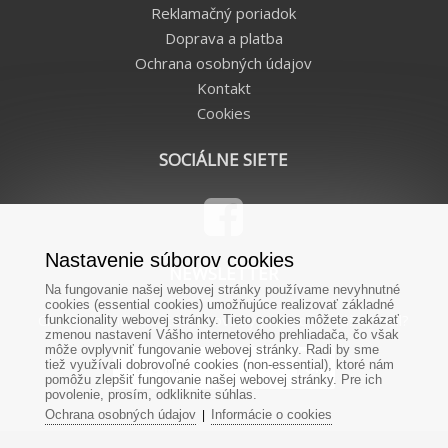
Reklamačný poriadok
Doprava a platba
Ochrana osobných údajov
Kontakt
Cookies
SOCIÁLNE SIETE
Nastavenie súborov cookies
NEWSLETTER
Na fungovanie našej webovej stránky používame nevyhnutné
cookies (essential cookies) umožňujúce realizovať základné
Chcete od nás dostávať novinky priamo na Váš e-mail?
funkcionality webovej stránky. Tieto cookies môžete zakázať
zmenou nastavení Vášho internetového prehliadača, čo však
môže ovplyvniť fungovanie webovej stránky. Radi by sme
tiež využívali dobrovoľné cookies (non-essential), ktoré nám
pomôžu zlepšiť fungovanie našej webovej stránky. Pre ich
povolenie, prosím, odkliknite súhlas.
Ochrana osobných údajov
Informácie o cookies
|