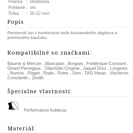
Pracka
:
striebrená
Pohlavie
:
uni
Šírka
:
20-22 mm
Popis
Remienok Ian z kombinácie kože louisianského aligátora a
prémiového kaučuku.
Kompatibilné so značkami
:
Baume & Mercier
,
Blancpain
,
Breguet
,
Frédérique Constant
,
Girard Perregaux
,
Glashütte Original
,
Jaquet Droz
,
Longines
,
Nomos
,
Piaget
,
Rado
,
Rolex
,
Sinn
,
TAG Heuer
,
Vacheron
Constantin
,
Zenith
Špecialne vlastnosti
:
Performance kolekcia
Materiál
: