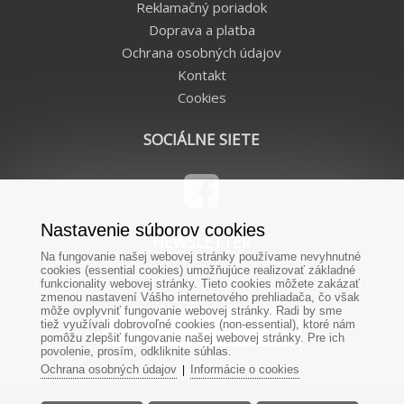
Reklamačný poriadok
Doprava a platba
Ochrana osobných údajov
Kontakt
Cookies
SOCIÁLNE SIETE
Nastavenie súborov cookies
NEWSLETTER
Na fungovanie našej webovej stránky používame nevyhnutné
cookies (essential cookies) umožňujúce realizovať základné
Chcete od nás dostávať novinky priamo na Váš e-mail?
funkcionality webovej stránky. Tieto cookies môžete zakázať
zmenou nastavení Vášho internetového prehliadača, čo však
môže ovplyvniť fungovanie webovej stránky. Radi by sme
tiež využívali dobrovoľné cookies (non-essential), ktoré nám
pomôžu zlepšiť fungovanie našej webovej stránky. Pre ich
povolenie, prosím, odkliknite súhlas.
Ochrana osobných údajov
Informácie o cookies
|