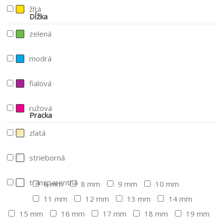
žltá
Dĺžka
zelená
modrá
fialová
ružová
Pracka
zlatá
strieborná
transparentná
6 mm
8 mm
9 mm
10 mm
11 mm
12 mm
13 mm
14 mm
15 mm
16 mm
17 mm
18 mm
19 mm