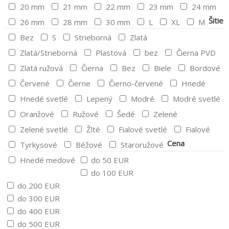
20 mm
21 mm
22 mm
23 mm
24 mm
Šitie
26 mm
28 mm
30 mm
L
XL
M
Bez
S
Strieborná
Zlatá
Zlatá/Strieborná
Plastová
bez
Čierna PVD
Zlatá ružová
Čierna
Bez
Biele
Bordové
Červené
Čierne
Čierno-červené
Hnedé
Hnedé svetlé
Lepený
Modré
Modré svetlé
Oranžové
Ružové
Šedé
Zelené
Zelené svetlé
Žlté
Fialové svetlé
Fialové
Cena
Tyrkysové
Béžové
Staroružové
Hnedé medové
do 50 EUR
do 100 EUR
do 200 EUR
do 300 EUR
do 400 EUR
do 500 EUR