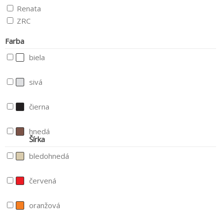
Renata
ZRC
Farba
biela
sivá
čierna
hnedá
Šírka
bledohnedá
červená
oranžová