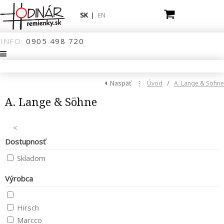
SK
|
EN
INFO:
0905
498
720
Naspäť
⋮
/
Úvod
A. Lange & Söhne
A. Lange & Söhne
<
Dostupnosť
Skladom
Výrobca
Hirsch
Marcco