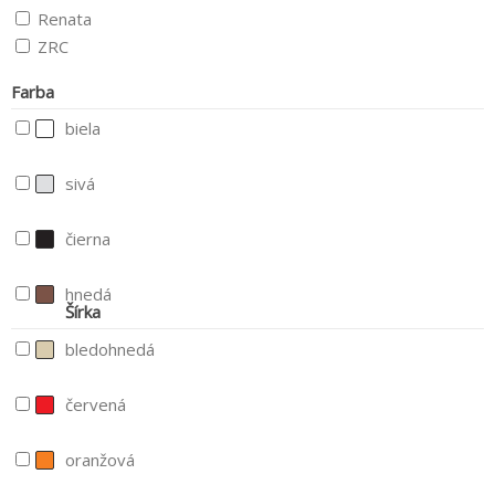
Renata
ZRC
Farba
biela
sivá
čierna
hnedá
Šírka
bledohnedá
červená
oranžová