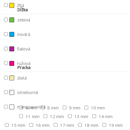
žltá
Dĺžka
zelená
modrá
fialová
ružová
Pracka
zlatá
strieborná
transparentná
6 mm
8 mm
9 mm
10 mm
11 mm
12 mm
13 mm
14 mm
15 mm
16 mm
17 mm
18 mm
19 mm