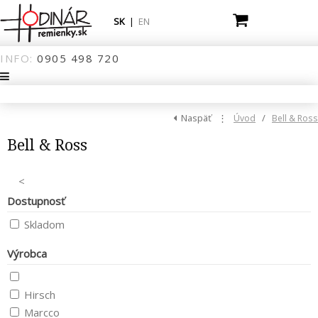
SK
|
EN
INFO:
0905
498
720
Naspäť
⋮
/
Úvod
Bell & Ross
Bell & Ross
<
Dostupnosť
Skladom
Výrobca
Hirsch
Marcco