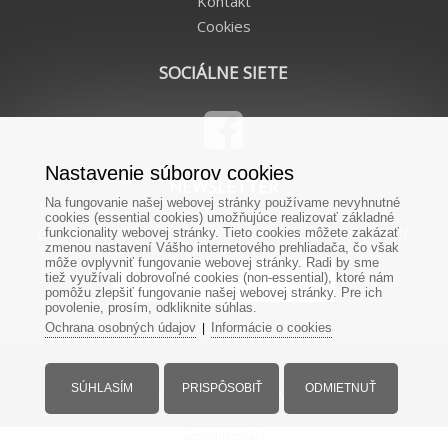
Kontakt
Cookies
SOCIÁLNE SIETE
Nastavenie súborov cookies
NEWSLETTER
Na fungovanie našej webovej stránky používame nevyhnutné
cookies (essential cookies) umožňujúce realizovať základné
Chcete od nás dostávať novinky priamo na Váš e-mail?
funkcionality webovej stránky. Tieto cookies môžete zakázať
zmenou nastavení Vášho internetového prehliadača, čo však
môže ovplyvniť fungovanie webovej stránky. Radi by sme
tiež využívali dobrovoľné cookies (non-essential), ktoré nám
pomôžu zlepšiť fungovanie našej webovej stránky. Pre ich
povolenie, prosím, odkliknite súhlas.
Ochrana osobných údajov
Informácie o cookies
|
SÚHLASÍM
PRISPÔSOBIŤ
ODMIETNUŤ
© Všetky práva vyhradené - www.remienky.sk
Desktop verzia