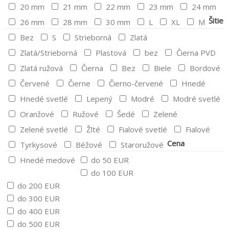
20 mm
21 mm
22 mm
23 mm
24 mm
Šitie
26 mm
28 mm
30 mm
L
XL
M
Bez
S
Strieborná
Zlatá
Zlatá/Strieborná
Plastová
bez
Čierna PVD
Zlatá ružová
Čierna
Bez
Biele
Bordové
Červené
Čierne
Čierno-červené
Hnedé
Hnedé svetlé
Lepený
Modré
Modré svetlé
Oranžové
Ružové
Šedé
Zelené
Zelené svetlé
Žlté
Fialové svetlé
Fialové
Cena
Tyrkysové
Béžové
Staroružové
Hnedé medové
do 50 EUR
do 100 EUR
do 200 EUR
do 300 EUR
do 400 EUR
do 500 EUR