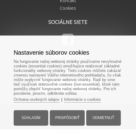
Kontakt
Cookies
SOCIÁLNE SIETE
Nastavenie súborov cookies
NEWSLETTER
Na fungovanie našej webovej stránky používame nevyhnutné
cookies (essential cookies) umožňujúce realizovať základné
Chcete od nás dostávať novinky priamo na Váš e-mail?
funkcionality webovej stránky. Tieto cookies môžete zakázať
zmenou nastavení Vášho internetového prehliadača, čo však
môže ovplyvniť fungovanie webovej stránky. Radi by sme
tiež využívali dobrovoľné cookies (non-essential), ktoré nám
pomôžu zlepšiť fungovanie našej webovej stránky. Pre ich
povolenie, prosím, odkliknite súhlas.
Ochrana osobných údajov
Informácie o cookies
|
SÚHLASÍM
PRISPÔSOBIŤ
ODMIETNUŤ
© Všetky práva vyhradené - www.remienky.sk
Desktop verzia