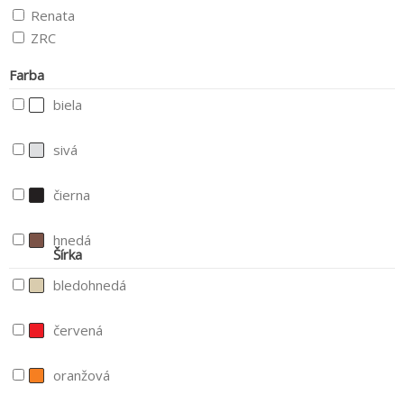
Renata
ZRC
Farba
biela
sivá
čierna
hnedá
Šírka
bledohnedá
červená
oranžová