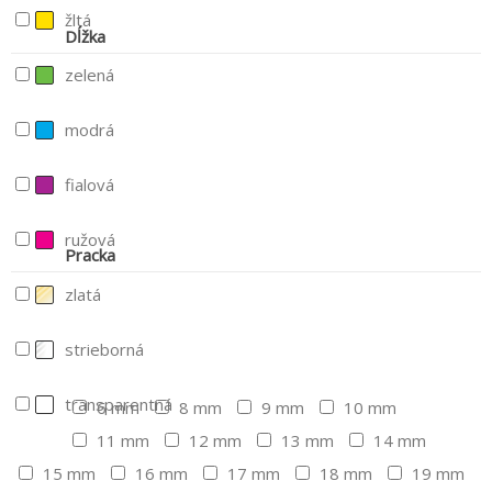
žltá
Dĺžka
zelená
modrá
fialová
ružová
Pracka
zlatá
strieborná
transparentná
6 mm
8 mm
9 mm
10 mm
11 mm
12 mm
13 mm
14 mm
15 mm
16 mm
17 mm
18 mm
19 mm