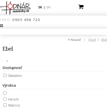
SK
|
EN
INFO:
0905
498
720
Naspäť
⋮
/
Úvod
Ebel
Ebel
<
Dostupnosť
Skladom
Výrobca
Hirsch
Marcco