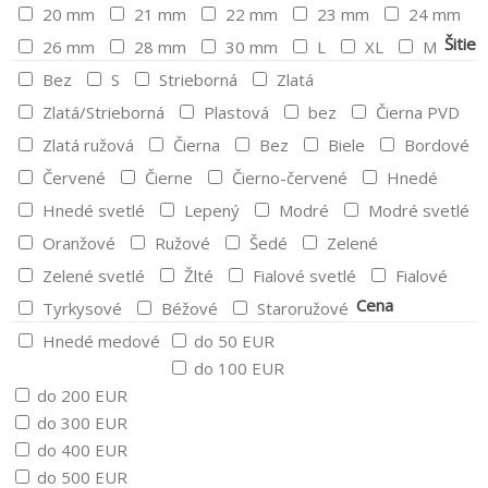
20 mm
21 mm
22 mm
23 mm
24 mm
Šitie
26 mm
28 mm
30 mm
L
XL
M
Bez
S
Strieborná
Zlatá
Zlatá/Strieborná
Plastová
bez
Čierna PVD
Zlatá ružová
Čierna
Bez
Biele
Bordové
Červené
Čierne
Čierno-červené
Hnedé
Hnedé svetlé
Lepený
Modré
Modré svetlé
Oranžové
Ružové
Šedé
Zelené
Zelené svetlé
Žlté
Fialové svetlé
Fialové
Cena
Tyrkysové
Béžové
Staroružové
Hnedé medové
do 50 EUR
do 100 EUR
do 200 EUR
do 300 EUR
do 400 EUR
do 500 EUR