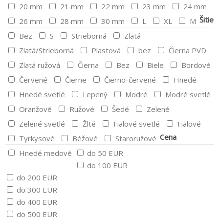
20 mm
21 mm
22 mm
23 mm
24 mm
Šitie
26 mm
28 mm
30 mm
L
XL
M
Bez
S
Strieborná
Zlatá
Zlatá/Strieborná
Plastová
bez
Čierna PVD
Zlatá ružová
Čierna
Bez
Biele
Bordové
Červené
Čierne
Čierno-červené
Hnedé
Hnedé svetlé
Lepený
Modré
Modré svetlé
Oranžové
Ružové
Šedé
Zelené
Zelené svetlé
Žlté
Fialové svetlé
Fialové
Cena
Tyrkysové
Béžové
Staroružové
Hnedé medové
do 50 EUR
do 100 EUR
do 200 EUR
do 300 EUR
do 400 EUR
do 500 EUR