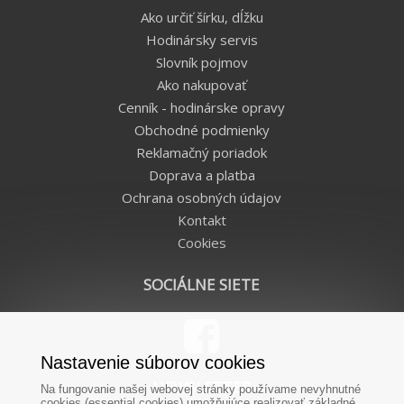
Ako určiť šírku, dĺžku
Hodinársky servis
Slovník pojmov
Ako nakupovať
Cenník - hodinárske opravy
Obchodné podmienky
Reklamačný poriadok
Doprava a platba
Ochrana osobných údajov
Kontakt
Cookies
SOCIÁLNE SIETE
Nastavenie súborov cookies
NEWSLETTER
Na fungovanie našej webovej stránky používame nevyhnutné
cookies (essential cookies) umožňujúce realizovať základné