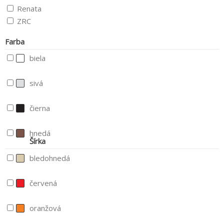
Renata
ZRC
Farba
biela
sivá
čierna
hnedá
Šírka
bledohnedá
červená
oranžová