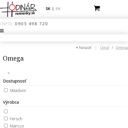
SK
|
EN
INFO:
0905
498
720
Naspäť
⋮
/
Úvod
Omega
Omega
<
Dostupnosť
Skladom
Výrobca
Hirsch
Marcco