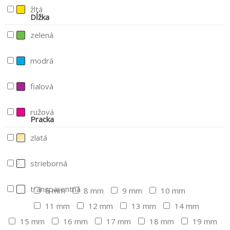
žltá
Dĺžka
zelená
modrá
fialová
ružová
Pracka
zlatá
strieborná
transparentná
6 mm
8 mm
9 mm
10 mm
11 mm
12 mm
13 mm
14 mm
15 mm
16 mm
17 mm
18 mm
19 mm