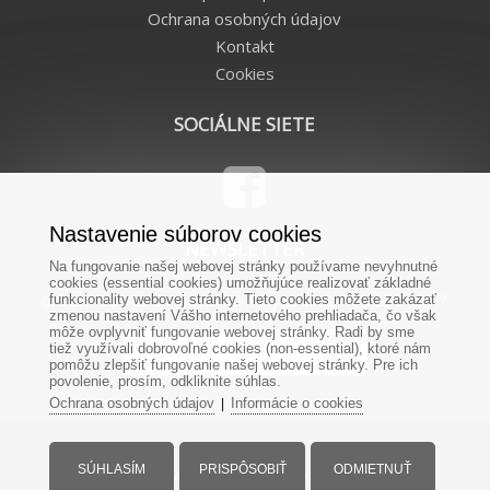
Ochrana osobných údajov
Kontakt
Cookies
SOCIÁLNE SIETE
Nastavenie súborov cookies
NEWSLETTER
Na fungovanie našej webovej stránky používame nevyhnutné
cookies (essential cookies) umožňujúce realizovať základné
Chcete od nás dostávať novinky priamo na Váš e-mail?
funkcionality webovej stránky. Tieto cookies môžete zakázať
zmenou nastavení Vášho internetového prehliadača, čo však
môže ovplyvniť fungovanie webovej stránky. Radi by sme
tiež využívali dobrovoľné cookies (non-essential), ktoré nám
pomôžu zlepšiť fungovanie našej webovej stránky. Pre ich
povolenie, prosím, odkliknite súhlas.
Ochrana osobných údajov
Informácie o cookies
|
SÚHLASÍM
PRISPÔSOBIŤ
ODMIETNUŤ
© Všetky práva vyhradené - www.remienky.sk