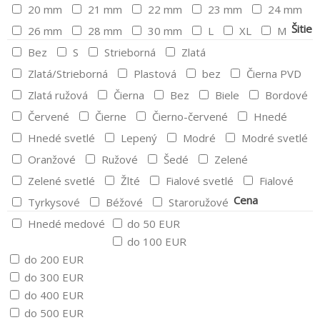
20 mm
21 mm
22 mm
23 mm
24 mm
Šitie
26 mm
28 mm
30 mm
L
XL
M
Bez
S
Strieborná
Zlatá
Zlatá/Strieborná
Plastová
bez
Čierna PVD
Zlatá ružová
Čierna
Bez
Biele
Bordové
Červené
Čierne
Čierno-červené
Hnedé
Hnedé svetlé
Lepený
Modré
Modré svetlé
Oranžové
Ružové
Šedé
Zelené
Zelené svetlé
Žlté
Fialové svetlé
Fialové
Cena
Tyrkysové
Béžové
Staroružové
Hnedé medové
do 50 EUR
do 100 EUR
do 200 EUR
do 300 EUR
do 400 EUR
do 500 EUR