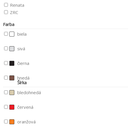
Renata
ZRC
Farba
biela
sivá
čierna
hnedá
Šírka
bledohnedá
červená
oranžová