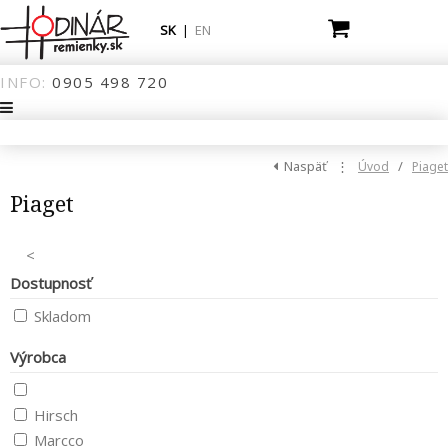
SK
|
EN
INFO:
0905
498
720
Naspäť
⋮
/
Úvod
Piaget
Piaget
<
Dostupnosť
Skladom
Výrobca
Hirsch
Marcco