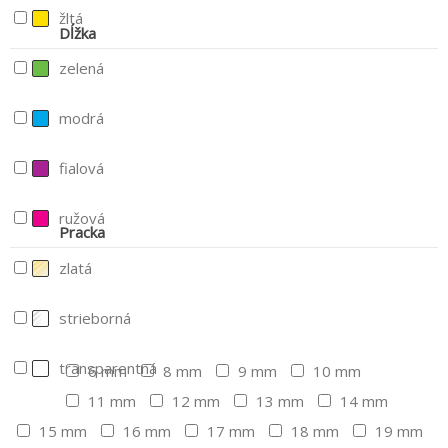
žltá
Dĺžka
zelená
modrá
fialová
ružová
Pracka
zlatá
strieborná
transparentná
6 mm
8 mm
9 mm
10 mm
11 mm
12 mm
13 mm
14 mm
15 mm
16 mm
17 mm
18 mm
19 mm