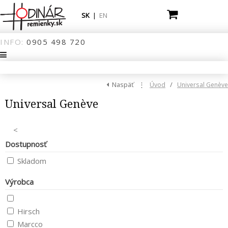
SK
|
EN
INFO:
0905
498
720
Naspäť
⋮
/
Úvod
Universal Genève
Universal Genève
<
Dostupnosť
Skladom
Výrobca
Hirsch
Marcco