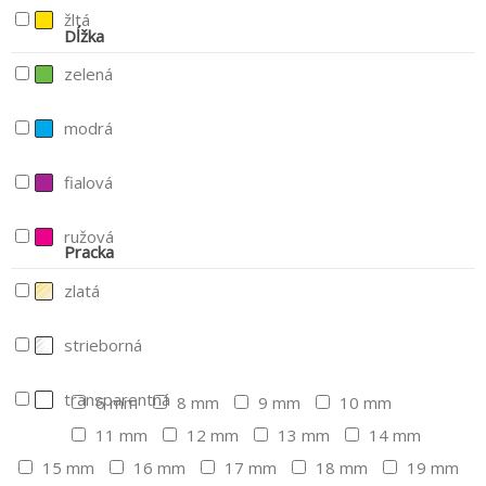
žltá
Dĺžka
zelená
modrá
fialová
ružová
Pracka
zlatá
strieborná
transparentná
6 mm
8 mm
9 mm
10 mm
11 mm
12 mm
13 mm
14 mm
15 mm
16 mm
17 mm
18 mm
19 mm