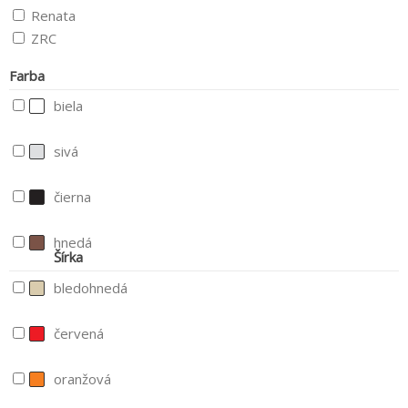
Renata
ZRC
Farba
biela
sivá
čierna
hnedá
Šírka
bledohnedá
červená
oranžová