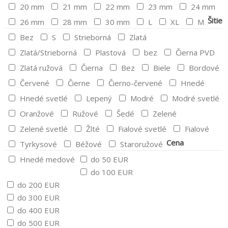
20 mm
21 mm
22 mm
23 mm
24 mm
Šitie
26 mm
28 mm
30 mm
L
XL
M
Bez
S
Strieborná
Zlatá
Zlatá/Strieborná
Plastová
bez
Čierna PVD
Zlatá ružová
Čierna
Bez
Biele
Bordové
Červené
Čierne
Čierno-červené
Hnedé
Hnedé svetlé
Lepený
Modré
Modré svetlé
Oranžové
Ružové
Šedé
Zelené
Zelené svetlé
Žlté
Fialové svetlé
Fialové
Cena
Tyrkysové
Béžové
Staroružové
Hnedé medové
do 50 EUR
do 100 EUR
do 200 EUR
do 300 EUR
do 400 EUR
do 500 EUR