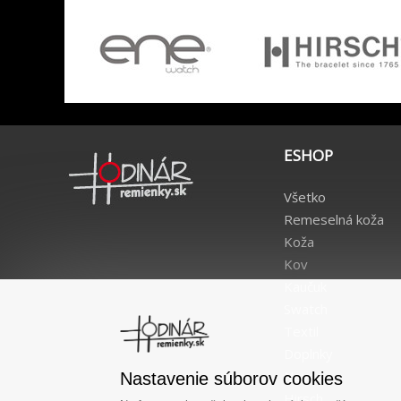
ESHOP
Všetko
Remeselná koža
Koža
Kov
Kaučuk
Swatch
Textil
Doplnky
Nové
Nastavenie súborov cookies
Hirsch