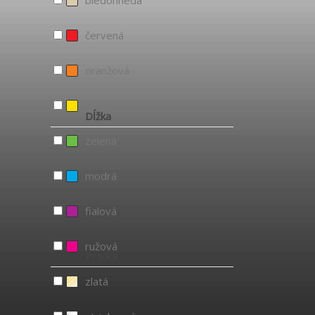
bledohnedá
červená
oranžová
žltá
Dĺžka
zelená
modrá
fialová
ružová
Pracka
zlatá