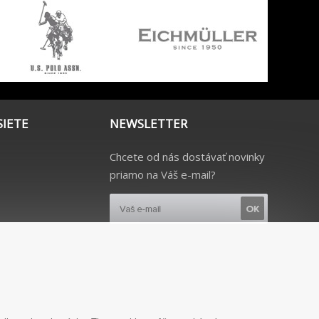
SIETE
NEWSLETTER
Chcete od nás dostávať novinky
priamo na Váš e-mail?