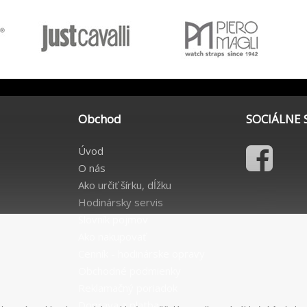
Obchod
SOCIÁLNE 
Úvod
O nás
Ako určiť šírku, dĺžku
Hodinársky servis
Slovník pojmov
Ako nakupovať
Cenník - hodinárske opravy
Obchodné podmienky
Reklamačný poriadok
Doprava a platba