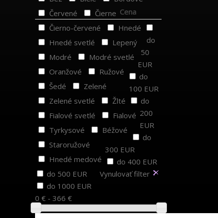
Cena
Červené
Čierne
Čierno-červené
Hnedé
do
Hnedé svetlé
Lepený
50
Modré
Modré svetlé
EUR
Oranžové
Ružové
do
Šedé
Zelené
100 EUR
Zelené svetlé
Žlté
do
200
Fialové svetlé
Fialové
EUR
Tyrkysové
Béžové
do
Staroružové
300 EUR
Hnedé medové
do 400 EUR
do 500 EUR
Vynulovať filter
do 1000 EUR
0 € - 366 €