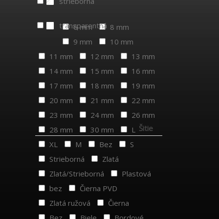
strieborná
transparentná
6 mm
8 mm
9 mm
10 mm
11 mm
12 mm
13 mm
14 mm
15 mm
16 mm
17 mm
18 mm
19 mm
20 mm
21 mm
22 mm
23 mm
24 mm
26 mm
Šitie
28 mm
30 mm
L
XL
M
Bez
S
Strieborná
Zlatá
Zlatá/Strieborná
Plastová
bez
Čierna PVD
Zlatá ružová
Čierna
Bez
Biele
Bordové