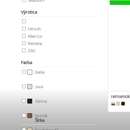
Skladom
Nové
Výrobca
Hirsch
Marcco
Renata
ZRC
Farba
biela
sivá
remienok
čierna
hnedá
Šírka